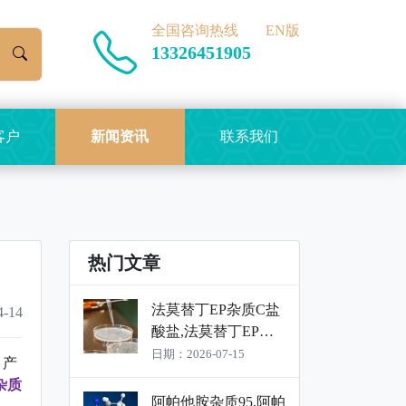
全国咨询热线
EN版
13326451905
客户
新闻资讯
联系我们
热门文章
法莫替丁EP杂质C盐
-14
酸盐,法莫替丁EP杂
质C盐酸盐标准品,法
日期：2026-07-15
9，产
莫替丁EP杂质C盐酸
杂质
盐对照品
阿帕他胺杂质95,阿帕