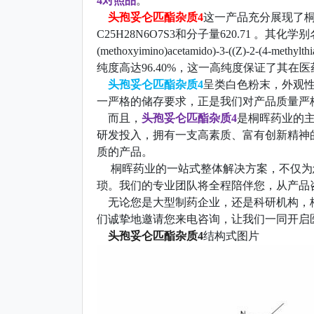
4对照品
。
头孢妥仑匹酯杂质4
这一产品充分展现了
C25H28N6O7S3和分子量620.71 。其化学别名是(pivaloy
(methoxyimino)acetamido)-3-((Z)-2-(4-methylthia
纯度高达96.40%，这一高纯度保证了其在
头孢妥仑匹酯杂质4
呈类白色粉末，外观性
一严格的储存要求，正是我们对产品质量严
而且，
头孢妥仑匹酯杂质4
是桐晖药业的
研发投入，拥有一支高素质、富有创新精神
质的产品。
桐晖药业的一站式整体解决方案，不仅为
琐。我们的专业团队将全程陪伴您，从产品
无论您是大型制药企业，还是科研机构，
们诚挚地邀请您来电咨询，让我们一同开启
头孢妥仑匹酯杂质4
结构式图片