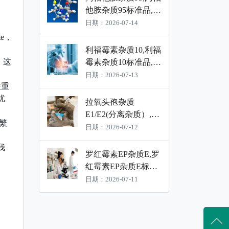
他胺杂质95标准品,阿
帕他胺杂质95对照品
日期：2026-07-14
ate，
利福霉素杂质10,利福
。这
霉素杂质10标准品,利
福霉素杂质10对照品
日期：2026-07-13
注重
优
拉氧头孢杂质
E1/E2(分离杂质）,拉
繁
氧头孢杂质E1/E2(分
日期：2026-07-12
离杂质）标准品,拉氧
我
头孢杂质E1/E2(分离
罗红霉素EP杂质E,罗
杂质）对照品
红霉素EP杂质E标准
品,罗红霉素EP杂质E
日期：2026-07-11
对照品