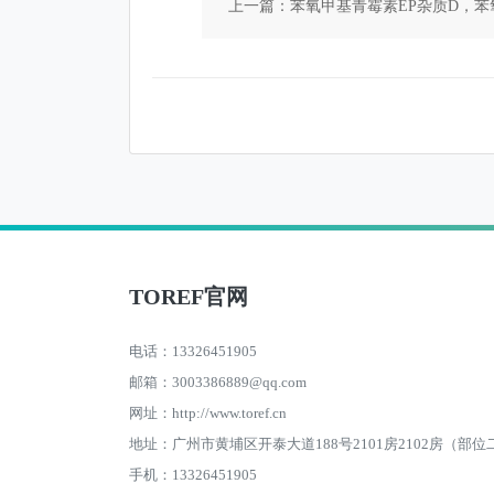
上一篇：苯氧甲基青霉素EP杂质D，苯
下一篇：泊沙
TOREF官网
电话：13326451905
邮箱：3003386889@qq.com
网址：http://www.toref.cn
地址：广州市黄埔区开泰大道188号2101房2102房（部位
手机：13326451905