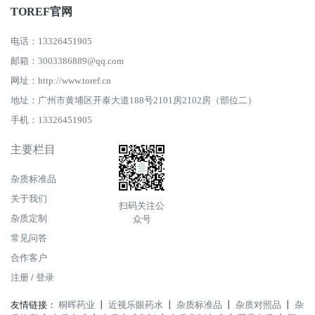
TOREF官网
电话：13326451905
邮箱：3003386889@qq.com
网址：http://www.toref.cn
地址：广州市黄埔区开泰大道188号2101房2102房（部位二）
手机：13326451905
主要栏目
杂质标准品
关于我们
扫码关注公
杂质定制
众号
常见问答
合作客户
注册
/
登录
友情链接：
桐晖药业
丨
近视乐眼药水
丨
杂质标准品
丨
杂质对照品
丨
杂