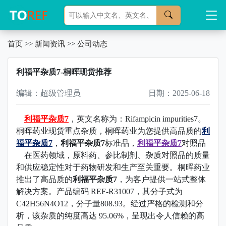
首页
>>
新闻资讯
>>
公司动态
利福平杂质7-桐晖现货推荐
编辑：超级管理员
日期：2025-06-18
利福平杂质7
，英文名称为：Rifampicin impurities7。
桐晖药业现货重点杂质，
桐晖药业为您提供高品质的
利
福平杂质7
，
利福平杂质7
标准品
，
利福平杂质7
对照品
在医药领域，原料药、参比制剂、杂质对照品的质量
和供应稳定性对于药物研发和生产至关重要。桐晖药业
推出了高品质的
利福平杂质7
，为客户提供一站式整体
解决方案。产品编码 REF-R31007，其分子式为
C42H56N4O12，分子量808.93。经过严格的检测和分
析，该杂质的纯度高达 95.06%，呈现出令人信赖的高