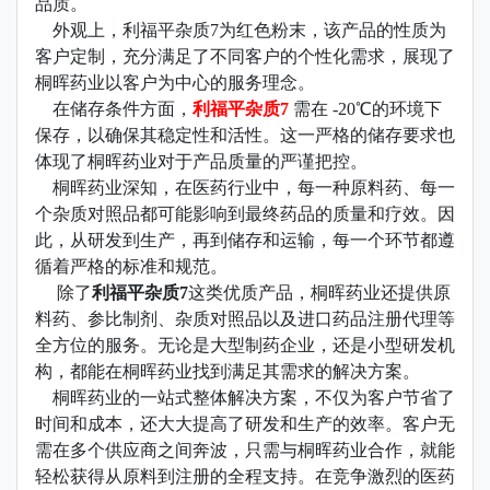
品质。
外观上，利福平杂质7为红色粉末，该产品的性质为
客户定制，充分满足了不同客户的个性化需求，展现了
桐晖药业以客户为中心的服务理念。
在储存条件方面，
利福平杂质7
需在 -20℃的环境下
保存，以确保其稳定性和活性。这一严格的储存要求也
体现了桐晖药业对于产品质量的严谨把控。
桐晖药业深知，在医药行业中，每一种原料药、每一
个杂质对照品都可能影响到最终药品的质量和疗效。因
此，从研发到生产，再到储存和运输，每一个环节都遵
循着严格的标准和规范。
除了
利福平杂质7
这类优质产品，桐晖药业还提供原
料药、参比制剂、杂质对照品以及进口药品注册代理等
全方位的服务。无论是大型制药企业，还是小型研发机
构，都能在桐晖药业找到满足其需求的解决方案。
桐晖药业的一站式整体解决方案，不仅为客户节省了
时间和成本，还大大提高了研发和生产的效率。客户无
需在多个供应商之间奔波，只需与桐晖药业合作，就能
轻松获得从原料到注册的全程支持。在竞争激烈的医药