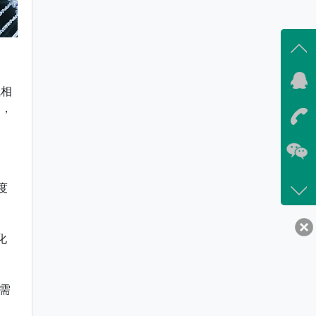
气相
器，
度
化
需