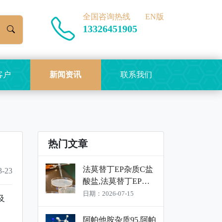
全国咨询热线
EN版
13326451905
客户
新闻资讯
联系我们
热门文章
法莫替丁EP杂质C盐
-23
酸盐,法莫替丁EP杂
质C盐酸盐标准品,法
日期：2026-07-15
及
莫替丁EP杂质C盐酸
盐对照品
阿帕他胺杂质95,阿帕