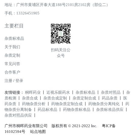
地址：广州市黄埔区开泰大道188号2101房2102房（部位二）
手机：13326451905
主要栏目
杂质标准品
关于我们
扫码关注公
杂质定制
众号
常见问答
合作客户
注册
/
登录
友情链接：
桐晖药业
丨
近视乐眼药水
丨
杂质标准品
丨
杂质对照品
丨
杂
质检测
丨
杂质合成
丨
杂质合成定制
丨
杂质定制合成
丨
药品杂质
丨
医
药杂质
丨
药物杂质分析
丨
药物杂质定制合成
丨
药物杂质分离纯化
丨
药
物杂质分离制备
丨
药品标准品
丨
药物杂质标准品
丨
杂质标准品供应
丨
杂质对照品供应
丨
广州市桐晖药业有限公司 版权所有 © 2021-2022 Inc.
粤ICP备
16102594号
站点地图