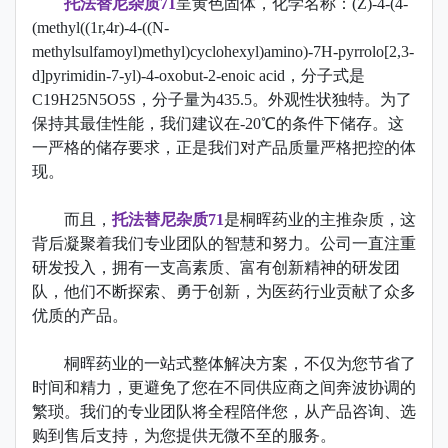
托法替尼杂质71
呈黄色固体，化学名称：(Z)-4-(4-
(methyl((1r,4r)-4-((N-
methylsulfamoyl)methyl)cyclohexyl)amino)-7H-pyrrolo[2,3-
d]pyrimidin-7-yl)-4-oxobut-2-enoic acid，分子式是
C19H25N5O5S，分子量为435.5。外观性状独特。为了
保持其最佳性能，我们建议在-20℃的条件下储存。这
一严格的储存要求，正是我们对产品质量严格把控的体
现。
而且，
托法替尼杂质71
是桐晖药业的主推杂质，这
背后凝聚着我们专业团队的智慧和努力。公司一直注重
研发投入，拥有一支高素质、富有创新精神的研发团
队，他们不断探索、勇于创新，为医药行业贡献了众多
优质的产品。
桐晖药业的一站式整体解决方案，不仅为您节省了
时间和精力，更避免了您在不同供应商之间奔波协调的
繁琐。我们的专业团队将全程陪伴您，从产品咨询、选
购到售后支持，为您提供无微不至的服务。