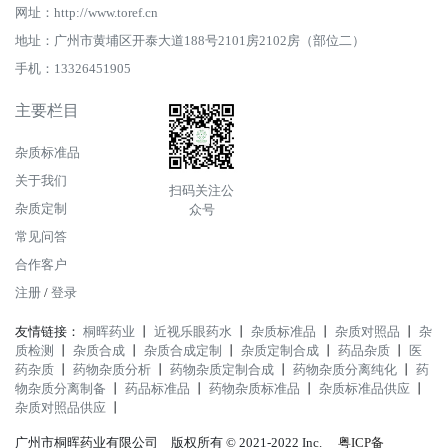
网址：http://www.toref.cn
地址：广州市黄埔区开泰大道188号2101房2102房（部位二）
手机：13326451905
主要栏目
杂质标准品
关于我们
扫码关注公
杂质定制
众号
常见问答
合作客户
注册
/
登录
友情链接：
桐晖药业
丨
近视乐眼药水
丨
杂质标准品
丨
杂质对照品
丨
杂
质检测
丨
杂质合成
丨
杂质合成定制
丨
杂质定制合成
丨
药品杂质
丨
医
药杂质
丨
药物杂质分析
丨
药物杂质定制合成
丨
药物杂质分离纯化
丨
药
物杂质分离制备
丨
药品标准品
丨
药物杂质标准品
丨
杂质标准品供应
丨
杂质对照品供应
丨
广州市桐晖药业有限公司 版权所有 © 2021-2022 Inc.
粤ICP备