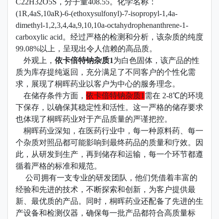
C22H32O5S，分子量408.55。化学名称：
(1R,4aS,10aR)-6-(ethoxysulfonyl)-7-isopropyl-1,4a-
dimethyl-1,2,3,4,4a,9,10,10a-octahydrophenanthrene-1-
carboxylic acid。经过严格的检测和分析，该杂质的纯度
99.08%以上，呈现出令人信赖的高品质。
外观上，
依卡倍特钠杂质1
为白色固体，该产品的性
质为库存提纯返回，充分满足了不同客户的个性化需
求，展现了桐晖药业以客户为中心的服务理念。
在储存条件方面，
依卡倍特钠杂质1
需在 2-8℃的环境
下保存，以确保其稳定性和活性。这一严格的储存要求
也体现了桐晖药业对于产品质量的严谨把控。
桐晖药业深知，在医药行业中，每一种原料药、每一
个杂质对照品都可能影响到最终药品的质量和疗效。因
此，从研发到生产，再到储存和运输，每一个环节都遵
循着严格的标准和规范。
公司拥有一支专业的研发团队，他们凭借着丰富的
经验和先进的技术，不断探索和创新，为客户提供最
新、最优质的产品。同时，桐晖药业还配备了先进的生
产设备和检测仪器，确保每一批产品都符合高质量标