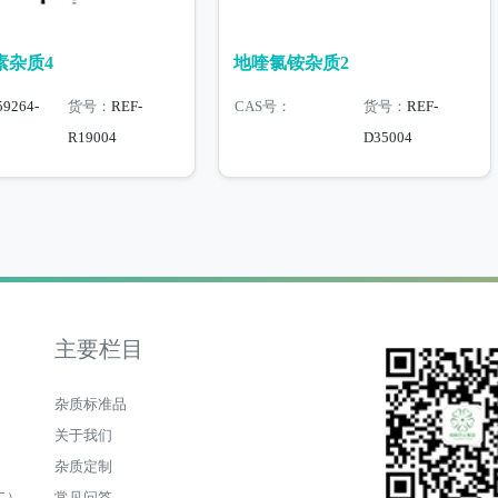
素杂质4
地喹氯铵杂质2
59264-
货号：
REF-
CAS号：
货号：
REF-
R19004
D35004
主要栏目
杂质标准品
关于我们
杂质定制