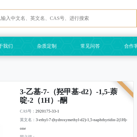
于我们
杂质定制
常见问答
合作
3-乙基-7-（羟甲基-d2）-1,5-萘
啶-2（1H）-酮
CAS号：
2920175-33-1
英文名：
3-ethyl-7-(hydroxymethyl-d2)-1,5-naphthyridin-2(1H)-
one