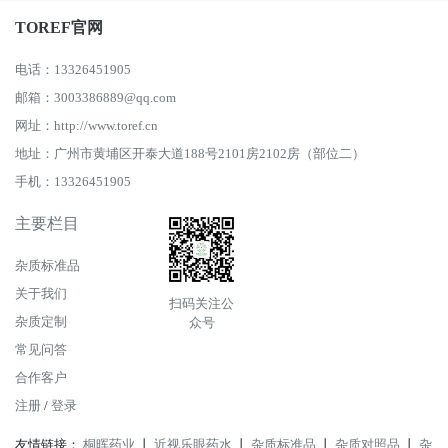
TOREF官网
电话：13326451905
邮箱：3003386889@qq.com
网址：http://www.toref.cn
地址：广州市黄埔区开泰大道188号2101房2102房（部位二）
手机：13326451905
主要栏目
杂质标准品
关于我们
扫码关注公
杂质定制
众号
常见问答
合作客户
注册
/
登录
友情链接：
桐晖药业
丨
近视乐眼药水
丨
杂质标准品
丨
杂质对照品
丨
杂