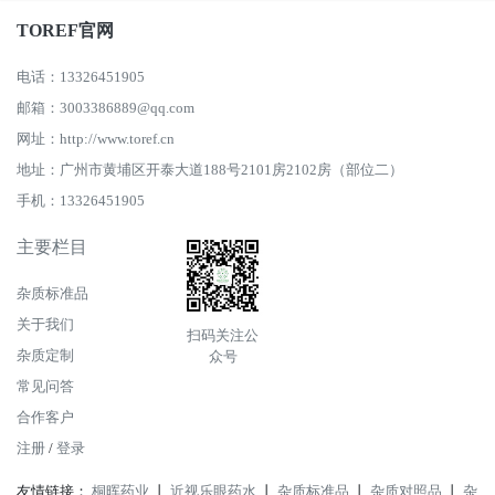
TOREF官网
电话：13326451905
邮箱：3003386889@qq.com
网址：http://www.toref.cn
地址：广州市黄埔区开泰大道188号2101房2102房（部位二）
手机：13326451905
主要栏目
杂质标准品
关于我们
扫码关注公
杂质定制
众号
常见问答
合作客户
注册
/
登录
友情链接：
桐晖药业
丨
近视乐眼药水
丨
杂质标准品
丨
杂质对照品
丨
杂