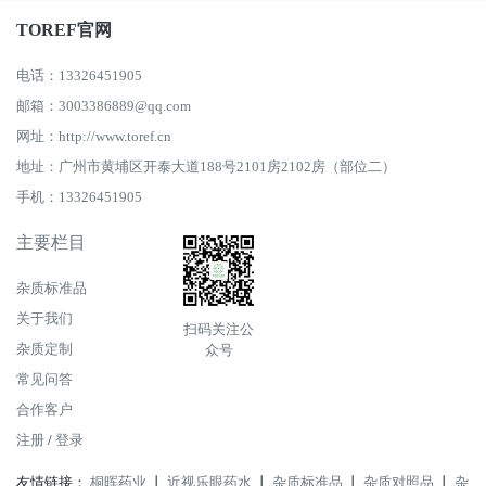
TOREF官网
电话：13326451905
邮箱：3003386889@qq.com
网址：http://www.toref.cn
地址：广州市黄埔区开泰大道188号2101房2102房（部位二）
手机：13326451905
主要栏目
杂质标准品
关于我们
扫码关注公
杂质定制
众号
常见问答
合作客户
注册
/
登录
友情链接：
桐晖药业
丨
近视乐眼药水
丨
杂质标准品
丨
杂质对照品
丨
杂