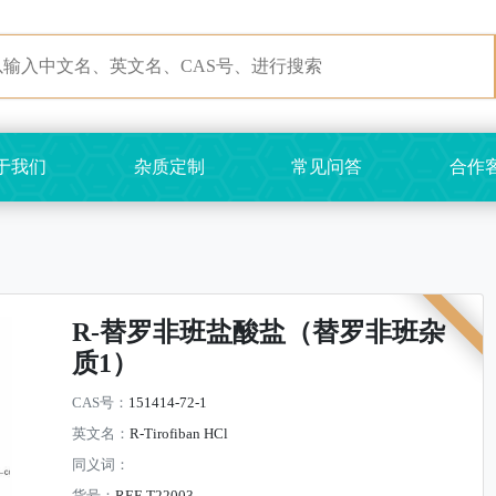
于我们
杂质定制
常见问答
合作
R-替罗非班盐酸盐（替罗非班杂
质1）
CAS号：
151414-72-1
英文名：
R-Tirofiban HCl
同义词：