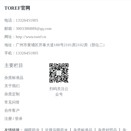
TOREF官网
电话：13326451905
邮箱：3003386889@qq.com
网址：http://www.toref.cn
地址：广州市黄埔区开泰大道188号2101房2102房（部位二）
手机：13326451905
主要栏目
杂质标准品
关于我们
扫码关注公
杂质定制
众号
常见问答
合作客户
注册
/
登录
友情链接：
桐晖药业
丨
近视乐眼药水
丨
杂质标准品
丨
杂质对照品
丨
杂