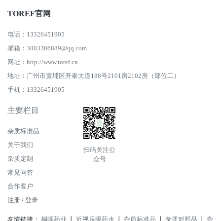
TOREF官网
电话：13326451905
邮箱：3003386889@qq.com
网址：http://www.toref.cn
地址：广州市黄埔区开泰大道188号2101房2102房（部位二）
手机：13326451905
主要栏目
杂质标准品
关于我们
扫码关注公
杂质定制
众号
常见问答
合作客户
注册
/
登录
友情链接：
桐晖药业
丨
近视乐眼药水
丨
杂质标准品
丨
杂质对照品
丨
杂