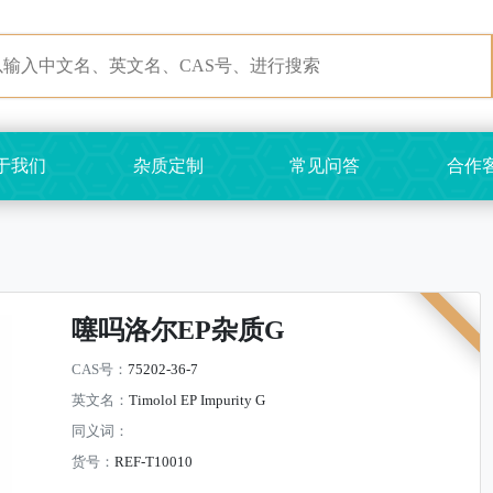
于我们
杂质定制
常见问答
合作
噻吗洛尔EP杂质G
CAS号：
75202-36-7
英文名：
Timolol EP Impurity G
同义词：
货号：
REF-T10010