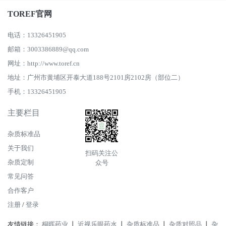
TOREF官网
电话：13326451905
邮箱：3003386889@qq.com
网址：http://www.toref.cn
地址：广州市黄埔区开泰大道188号2101房2102房（部位二）
手机：13326451905
主要栏目
杂质标准品
关于我们
扫码关注公
杂质定制
众号
常见问答
合作客户
注册
/
登录
友情链接：
桐晖药业
丨
近视乐眼药水
丨
杂质标准品
丨
杂质对照品
丨
杂