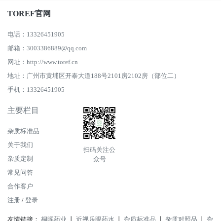
TOREF官网
电话：13326451905
邮箱：3003386889@qq.com
网址：http://www.toref.cn
地址：广州市黄埔区开泰大道188号2101房2102房（部位二）
手机：13326451905
主要栏目
杂质标准品
关于我们
扫码关注公
杂质定制
众号
常见问答
合作客户
注册
/
登录
友情链接：
桐晖药业
丨
近视乐眼药水
丨
杂质标准品
丨
杂质对照品
丨
杂