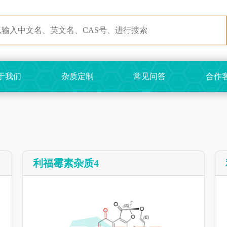
于我们
杂质定制
常见问答
合作
利福霉素杂质4