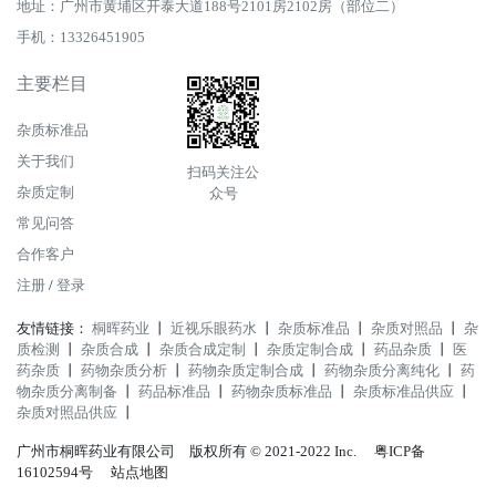
地址：广州市黄埔区开泰大道188号2101房2102房（部位二）
手机：13326451905
主要栏目
杂质标准品
关于我们
扫码关注公
杂质定制
众号
常见问答
合作客户
注册
/
登录
友情链接：
桐晖药业
丨
近视乐眼药水
丨
杂质标准品
丨
杂质对照品
丨
杂
质检测
丨
杂质合成
丨
杂质合成定制
丨
杂质定制合成
丨
药品杂质
丨
医
药杂质
丨
药物杂质分析
丨
药物杂质定制合成
丨
药物杂质分离纯化
丨
药
物杂质分离制备
丨
药品标准品
丨
药物杂质标准品
丨
杂质标准品供应
丨
杂质对照品供应
丨
广州市桐晖药业有限公司 版权所有 © 2021-2022 Inc.
粤ICP备
16102594号
站点地图