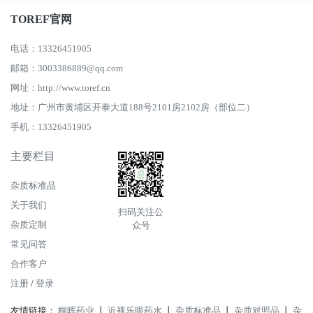
TOREF官网
电话：13326451905
邮箱：3003386889@qq.com
网址：http://www.toref.cn
地址：广州市黄埔区开泰大道188号2101房2102房（部位二）
手机：13326451905
主要栏目
杂质标准品
关于我们
扫码关注公
杂质定制
众号
常见问答
合作客户
注册
/
登录
友情链接：
桐晖药业
丨
近视乐眼药水
丨
杂质标准品
丨
杂质对照品
丨
杂