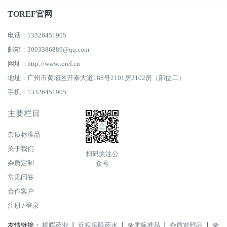
TOREF官网
电话：13326451905
邮箱：3003386889@qq.com
网址：http://www.toref.cn
地址：广州市黄埔区开泰大道188号2101房2102房（部位二）
手机：13326451905
主要栏目
杂质标准品
关于我们
扫码关注公
杂质定制
众号
常见问答
合作客户
注册
/
登录
友情链接：
桐晖药业
丨
近视乐眼药水
丨
杂质标准品
丨
杂质对照品
丨
杂