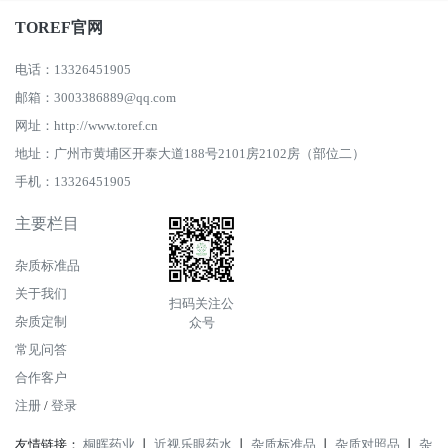
TOREF官网
电话：13326451905
邮箱：3003386889@qq.com
网址：http://www.toref.cn
地址：广州市黄埔区开泰大道188号2101房2102房（部位二）
手机：13326451905
主要栏目
杂质标准品
关于我们
扫码关注公
杂质定制
众号
常见问答
合作客户
注册
/
登录
友情链接：
桐晖药业
丨
近视乐眼药水
丨
杂质标准品
丨
杂质对照品
丨
杂