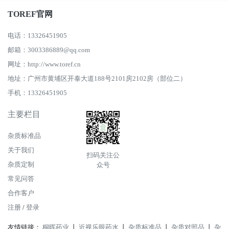
TOREF官网
电话：13326451905
邮箱：3003386889@qq.com
网址：http://www.toref.cn
地址：广州市黄埔区开泰大道188号2101房2102房（部位二）
手机：13326451905
主要栏目
杂质标准品
关于我们
扫码关注公
杂质定制
众号
常见问答
合作客户
注册
/
登录
友情链接：
桐晖药业
丨
近视乐眼药水
丨
杂质标准品
丨
杂质对照品
丨
杂