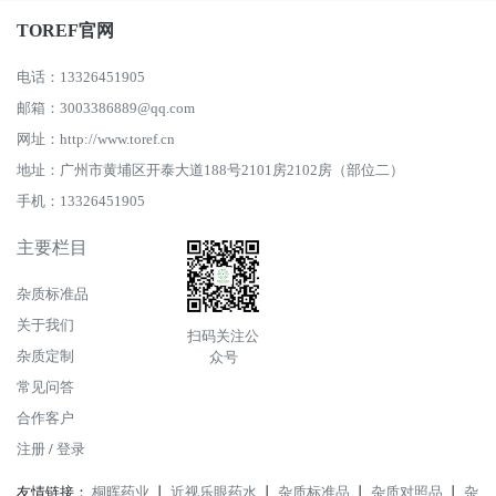
TOREF官网
电话：13326451905
邮箱：3003386889@qq.com
网址：http://www.toref.cn
地址：广州市黄埔区开泰大道188号2101房2102房（部位二）
手机：13326451905
主要栏目
杂质标准品
关于我们
扫码关注公
杂质定制
众号
常见问答
合作客户
注册
/
登录
友情链接：
桐晖药业
丨
近视乐眼药水
丨
杂质标准品
丨
杂质对照品
丨
杂