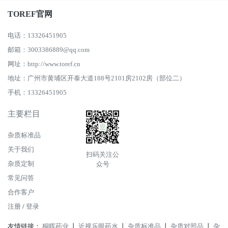
TOREF官网
电话：13326451905
邮箱：3003386889@qq.com
网址：http://www.toref.cn
地址：广州市黄埔区开泰大道188号2101房2102房（部位二）
手机：13326451905
主要栏目
杂质标准品
关于我们
扫码关注公
杂质定制
众号
常见问答
合作客户
注册
/
登录
友情链接：
桐晖药业
丨
近视乐眼药水
丨
杂质标准品
丨
杂质对照品
丨
杂