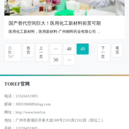
国产替代空间巨大！医用化工新材料前景可期
医用化工新材料，医用新材料-广州桐晖药业有限公司 …
总
首
上
下
尾
···
48
49
数：
页
一
一
页
587
页
页
50
···
TOREF官网
电话：13326451905
邮箱：3003386889@qq.com
网址：http://www.toref.cn
地址：广州市黄埔区开泰大道188号2101房2102房（部位二）
手机：13326451905