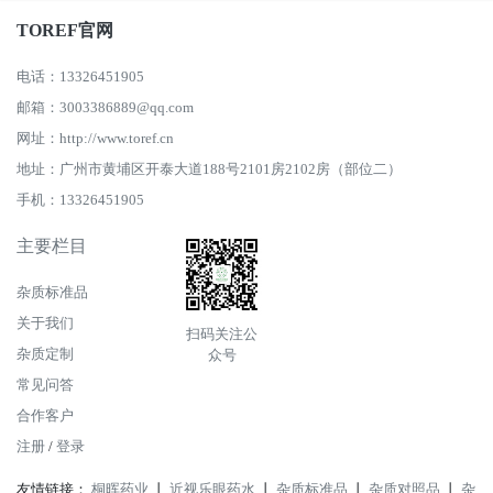
TOREF官网
电话：13326451905
邮箱：3003386889@qq.com
网址：http://www.toref.cn
地址：广州市黄埔区开泰大道188号2101房2102房（部位二）
手机：13326451905
主要栏目
杂质标准品
关于我们
扫码关注公
杂质定制
众号
常见问答
合作客户
注册
/
登录
友情链接：
桐晖药业
丨
近视乐眼药水
丨
杂质标准品
丨
杂质对照品
丨
杂