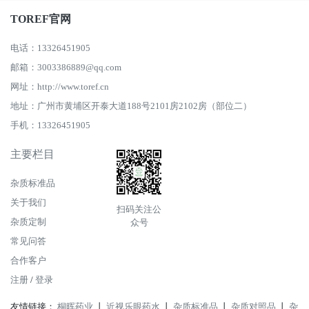
TOREF官网
电话：13326451905
邮箱：3003386889@qq.com
网址：http://www.toref.cn
地址：广州市黄埔区开泰大道188号2101房2102房（部位二）
手机：13326451905
主要栏目
杂质标准品
关于我们
扫码关注公
杂质定制
众号
常见问答
合作客户
注册
/
登录
友情链接：
桐晖药业
丨
近视乐眼药水
丨
杂质标准品
丨
杂质对照品
丨
杂