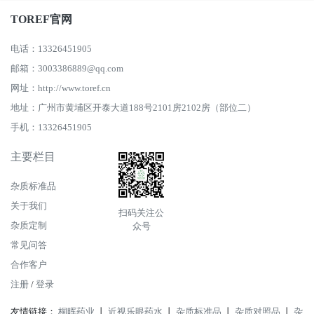
TOREF官网
电话：13326451905
邮箱：3003386889@qq.com
网址：http://www.toref.cn
地址：广州市黄埔区开泰大道188号2101房2102房（部位二）
手机：13326451905
主要栏目
杂质标准品
关于我们
扫码关注公
杂质定制
众号
常见问答
合作客户
注册
/
登录
友情链接：
桐晖药业
丨
近视乐眼药水
丨
杂质标准品
丨
杂质对照品
丨
杂