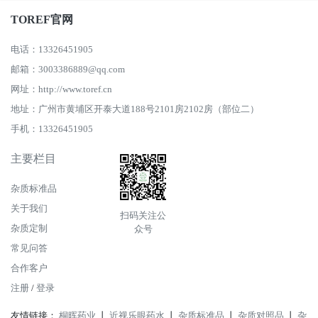
TOREF官网
电话：13326451905
邮箱：3003386889@qq.com
网址：http://www.toref.cn
地址：广州市黄埔区开泰大道188号2101房2102房（部位二）
手机：13326451905
主要栏目
杂质标准品
关于我们
扫码关注公
杂质定制
众号
常见问答
合作客户
注册
/
登录
友情链接：
桐晖药业
丨
近视乐眼药水
丨
杂质标准品
丨
杂质对照品
丨
杂