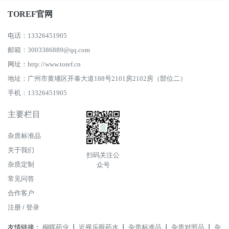
TOREF官网
电话：13326451905
邮箱：3003386889@qq.com
网址：http://www.toref.cn
地址：广州市黄埔区开泰大道188号2101房2102房（部位二）
手机：13326451905
主要栏目
杂质标准品
关于我们
扫码关注公
杂质定制
众号
常见问答
合作客户
注册
/
登录
友情链接：
桐晖药业
丨
近视乐眼药水
丨
杂质标准品
丨
杂质对照品
丨
杂