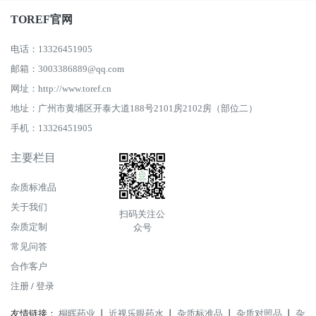
TOREF官网
电话：13326451905
邮箱：3003386889@qq.com
网址：http://www.toref.cn
地址：广州市黄埔区开泰大道188号2101房2102房（部位二）
手机：13326451905
主要栏目
杂质标准品
关于我们
扫码关注公
杂质定制
众号
常见问答
合作客户
注册
/
登录
友情链接：
桐晖药业
丨
近视乐眼药水
丨
杂质标准品
丨
杂质对照品
丨
杂