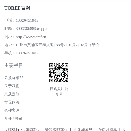
TOREF官网
电话：13326451905
邮箱：3003386889@qq.com
网址：http://www.toref.cn
地址：广州市黄埔区开泰大道188号2101房2102房（部位二）
手机：13326451905
主要栏目
杂质标准品
关于我们
扫码关注公
杂质定制
众号
常见问答
合作客户
注册
/
登录
友情链接：
桐晖药业
丨
近视乐眼药水
丨
杂质标准品
丨
杂质对照品
丨
杂