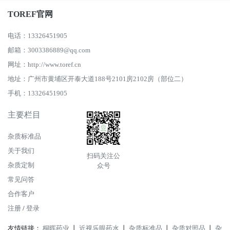
TOREF官网
电话：13326451905
邮箱：3003386889@qq.com
网址：http://www.toref.cn
地址：广州市黄埔区开泰大道188号2101房2102房（部位二）
手机：13326451905
主要栏目
杂质标准品
关于我们
扫码关注公
杂质定制
众号
常见问答
合作客户
注册
/
登录
友情链接：
桐晖药业
丨
近视乐眼药水
丨
杂质标准品
丨
杂质对照品
丨
杂