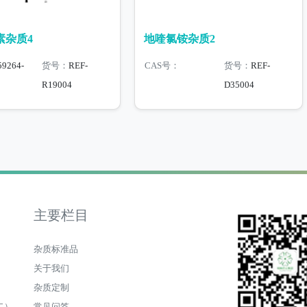
素杂质4
地喹氯铵杂质2
59264-
货号：
REF-
CAS号：
货号：
REF-
R19004
D35004
主要栏目
杂质标准品
关于我们
杂质定制