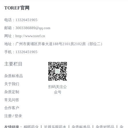
TOREF官网
电话：13326451905
邮箱：3003386889@qq.com
网址：http://www.toref.cn
地址：广州市黄埔区开泰大道188号2101房2102房（部位二）
手机：13326451905
主要栏目
杂质标准品
关于我们
扫码关注公
杂质定制
众号
常见问答
合作客户
注册
/
登录
友情链接：
桐晖药业
丨
近视乐眼药水
丨
杂质标准品
丨
杂质对照品
丨
杂