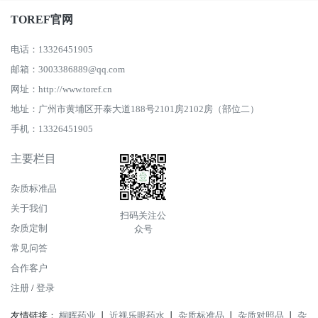
TOREF官网
电话：13326451905
邮箱：3003386889@qq.com
网址：http://www.toref.cn
地址：广州市黄埔区开泰大道188号2101房2102房（部位二）
手机：13326451905
主要栏目
杂质标准品
关于我们
扫码关注公
杂质定制
众号
常见问答
合作客户
注册
/
登录
友情链接：
桐晖药业
丨
近视乐眼药水
丨
杂质标准品
丨
杂质对照品
丨
杂