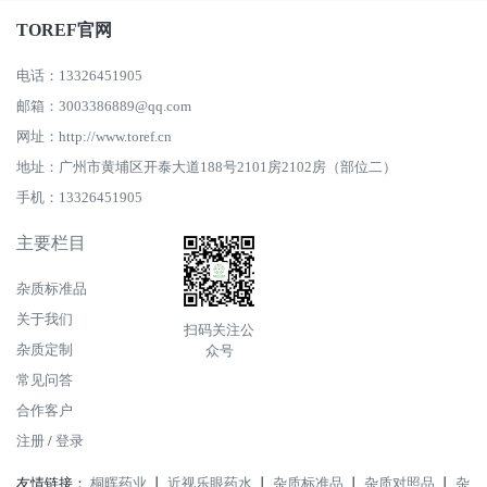
TOREF官网
电话：13326451905
邮箱：3003386889@qq.com
网址：http://www.toref.cn
地址：广州市黄埔区开泰大道188号2101房2102房（部位二）
手机：13326451905
主要栏目
杂质标准品
关于我们
扫码关注公
杂质定制
众号
常见问答
合作客户
注册
/
登录
友情链接：
桐晖药业
丨
近视乐眼药水
丨
杂质标准品
丨
杂质对照品
丨
杂