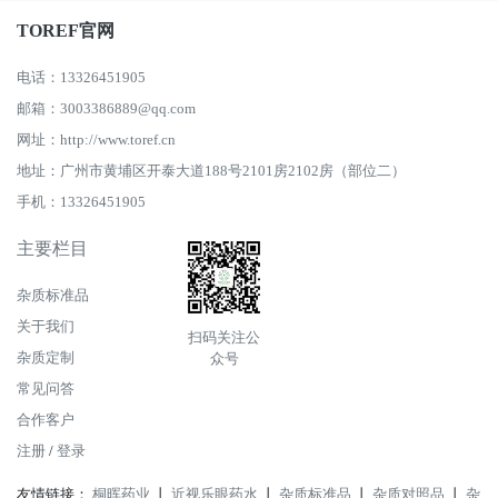
TOREF官网
电话：13326451905
邮箱：3003386889@qq.com
网址：http://www.toref.cn
地址：广州市黄埔区开泰大道188号2101房2102房（部位二）
手机：13326451905
主要栏目
杂质标准品
关于我们
扫码关注公
杂质定制
众号
常见问答
合作客户
注册
/
登录
友情链接：
桐晖药业
丨
近视乐眼药水
丨
杂质标准品
丨
杂质对照品
丨
杂